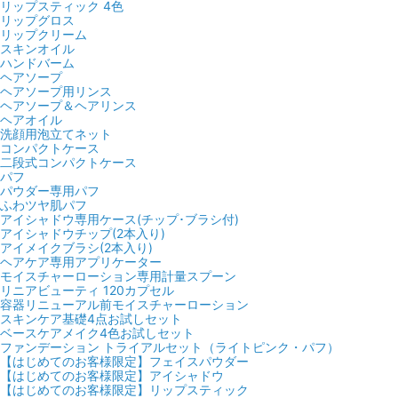
リップスティック 4色
リップグロス
リップクリーム
スキンオイル
ハンドバーム
ヘアソープ
ヘアソープ用リンス
ヘアソープ＆ヘアリンス
ヘアオイル
洗顔用泡立てネット
コンパクトケース
二段式コンパクトケース
パフ
パウダー専用パフ
ふわツヤ肌パフ
アイシャドウ専用ケース(チップ･ブラシ付)
アイシャドウチップ(2本入り)
アイメイクブラシ(2本入り)
ヘアケア専用アプリケーター
モイスチャーローション専用計量スプーン
リニアビューティ 120カプセル
容器リニューアル前モイスチャーローション
スキンケア基礎4点お試しセット
ベースケアメイク4色お試しセット
ファンデーション トライアルセット（ライトピンク・パフ）
【はじめてのお客様限定】フェイスパウダー
【はじめてのお客様限定】アイシャドウ
【はじめてのお客様限定】リップスティック