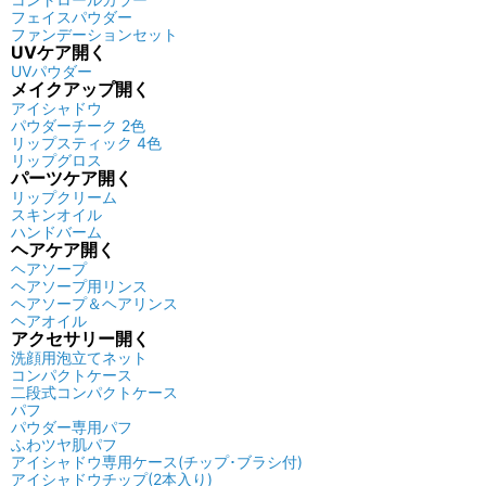
フェイスパウダー
ファンデーションセット
UVケア
開く
UVパウダー
メイクアップ
開く
アイシャドウ
パウダーチーク 2色
リップスティック 4色
リップグロス
パーツケア
開く
リップクリーム
スキンオイル
ハンドバーム
ヘアケア
開く
ヘアソープ
ヘアソープ用リンス
ヘアソープ＆ヘアリンス
ヘアオイル
アクセサリー
開く
洗顔用泡立てネット
コンパクトケース
二段式コンパクトケース
パフ
パウダー専用パフ
ふわツヤ肌パフ
アイシャドウ専用ケース(チップ･ブラシ付)
アイシャドウチップ(2本入り)