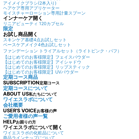
アイメイクブラシ(2本入り)
ヘアケア専用アプリケーター
モイスチャーローション専用計量スプーン
インナーケア
開く
リニアビューティ 120カプセル
限定
お試し商品
開く
スキンケア基礎4点お試しセット
ベースケアメイク4色お試しセット
ファンデーション トライアルセット（ライトピンク・パフ）
【はじめてのお客様限定】フェイスパウダー
【はじめてのお客様限定】アイシャドウ
【はじめてのお客様限定】リップスティック
【はじめてのお客様限定】UVパウダー
定期コース商品
SUBSCRIPTION
定期コース
定期コースについて
ABOUT US
私たちについて
ワイエスラボについて
会社概要
USER'S VOICE
お客様の声
ご愛用者様の声一覧
HELP
お困りの方
ワイエスラボについて
開く
ワイエスラボの化粧品について
商品ラインナップについて