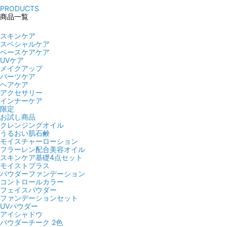
PRODUCTS
商品一覧
商品一覧はこちら >
スキンケア
スペシャルケア
ベースケアケア
UVケア
メイクアップ
パーツケア
ヘアケア
アクセサリー
インナーケア
限定
お試し商品
クレンジングオイル
うるおい肌石鹸
モイスチャーローション
フラーレン配合美容オイル
スキンケア基礎4点セット
モイストプラス
パウダーファンデーション
コントロールカラー
フェイスパウダー
ファンデーションセット
UVパウダー
アイシャドウ
パウダーチーク 2色