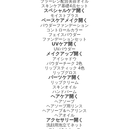
フラーレン配合美容オイル
スキンケア基礎4点セット
スペシャルケア
開く
モイストプラス
ベースケアメイク
開く
パウダーファンデーション
コントロールカラー
フェイスパウダー
ファンデーションセット
UVケア
開く
UVパウダー
メイクアップ
開く
アイシャドウ
パウダーチーク 2色
リップスティック 4色
リップグロス
パーツケア
開く
リップクリーム
スキンオイル
ハンドバーム
ヘアケア
開く
ヘアソープ
ヘアソープ用リンス
ヘアソープ＆ヘアリンス
ヘアオイル
アクセサリー
開く
洗顔用泡立てネット