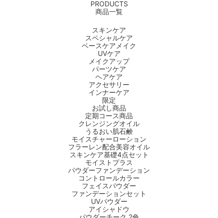
PRODUCTS
商品一覧
商品一覧はこちら >
スキンケア
スペシャルケア
ベースケアメイク
UVケア
メイクアップ
パーツケア
ヘアケア
アクセサリー
インナーケア
限定
お試し商品
定期コース商品
クレンジングオイル
うるおい肌石鹸
モイスチャーローション
フラーレン配合美容オイル
スキンケア基礎4点セット
モイストプラス
パウダーファンデーション
コントロールカラー
フェイスパウダー
ファンデーションセット
UVパウダー
アイシャドウ
パウダーチーク 2色