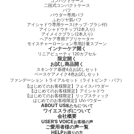
コンパクトケース
二段式コンパクトケース
パフ
パウダー専用パフ
ふわツヤ肌パフ
アイシャドウ専用ケース(チップ･ブラシ付)
アイシャドウチップ(2本入り)
アイメイクブラシ(2本入り)
ヘアケア専用アプリケーター
モイスチャーローション専用計量スプーン
インナーケア
開く
リニアビューティ 120カプセル
限定
開く
お試し商品
開く
スキンケア基礎4点お試しセット
ベースケアメイク4色お試しセット
ファンデーション トライアルセット（ライトピンク・パフ）
【はじめてのお客様限定】フェイスパウダー
【はじめてのお客様限定】アイシャドウ
【はじめてのお客様限定】リップスティック
はじめてのお客様限定】UVパウダー
ABOUT US
私たちについて
ワイエスラボについて
会社概要
USER'S VOICE
お客様の声
ご愛用者様の声一覧
HELP
お困りの方