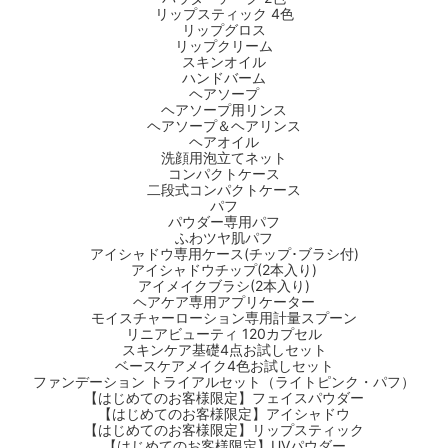
リップスティック 4色
リップグロス
リップクリーム
スキンオイル
ハンドバーム
ヘアソープ
ヘアソープ用リンス
ヘアソープ＆ヘアリンス
ヘアオイル
洗顔用泡立てネット
コンパクトケース
二段式コンパクトケース
パフ
パウダー専用パフ
ふわツヤ肌パフ
アイシャドウ専用ケース(チップ･ブラシ付)
アイシャドウチップ(2本入り)
アイメイクブラシ(2本入り)
ヘアケア専用アプリケーター
モイスチャーローション専用計量スプーン
リニアビューティ 120カプセル
スキンケア基礎4点お試しセット
ベースケアメイク4色お試しセット
ファンデーション トライアルセット（ライトピンク・パフ）
【はじめてのお客様限定】フェイスパウダー
【はじめてのお客様限定】アイシャドウ
【はじめてのお客様限定】リップスティック
【はじめてのお客様限定】UVパウダー