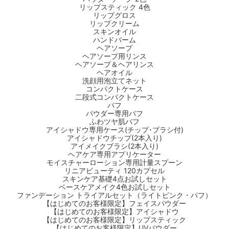
リップスティック 4色
リップグロス
リップクリーム
スキンオイル
ハンドバーム
ヘアソープ
ヘアソープ用リンス
ヘアソープ＆ヘアリンス
ヘアオイル
洗顔用泡立てネット
コンパクトケース
二段式コンパクトケース
パフ
パウダー専用パフ
ふわツヤ肌パフ
アイシャドウ専用ケース(チップ･ブラシ付)
アイシャドウチップ(2本入り)
アイメイクブラシ(2本入り)
ヘアケア専用アプリケーター
モイスチャーローション専用計量スプーン
リニアビューティ 120カプセル
スキンケア基礎4点お試しセット
ベースケアメイク4色お試しセット
ファンデーション トライアルセット（ライトピンク・パフ）
【はじめてのお客様限定】フェイスパウダー
【はじめてのお客様限定】アイシャドウ
【はじめてのお客様限定】リップスティック
【はじめてのお客様限定】UVパウダー