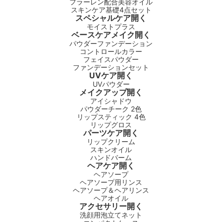
フラーレン配合美容オイル
スキンケア基礎4点セット
スペシャルケア
開く
モイストプラス
ベースケアメイク
開く
パウダーファンデーション
コントロールカラー
フェイスパウダー
ファンデーションセット
UVケア
開く
UVパウダー
メイクアップ
開く
アイシャドウ
パウダーチーク 2色
リップスティック 4色
リップグロス
パーツケア
開く
リップクリーム
スキンオイル
ハンドバーム
ヘアケア
開く
ヘアソープ
ヘアソープ用リンス
ヘアソープ＆ヘアリンス
ヘアオイル
アクセサリー
開く
洗顔用泡立てネット