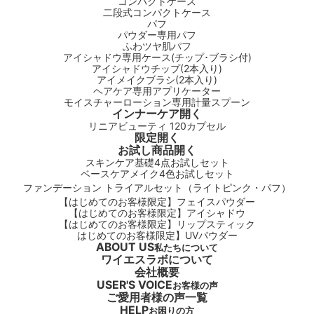
コンパクトケース
二段式コンパクトケース
パフ
パウダー専用パフ
ふわツヤ肌パフ
アイシャドウ専用ケース(チップ･ブラシ付)
アイシャドウチップ(2本入り)
アイメイクブラシ(2本入り)
ヘアケア専用アプリケーター
モイスチャーローション専用計量スプーン
インナーケア
開く
リニアビューティ 120カプセル
限定
開く
お試し商品
開く
スキンケア基礎4点お試しセット
ベースケアメイク4色お試しセット
ファンデーション トライアルセット（ライトピンク・パフ）
【はじめてのお客様限定】フェイスパウダー
【はじめてのお客様限定】アイシャドウ
【はじめてのお客様限定】リップスティック
はじめてのお客様限定】UVパウダー
ABOUT US
私たちについて
ワイエスラボについて
会社概要
USER'S VOICE
お客様の声
ご愛用者様の声一覧
HELP
お困りの方