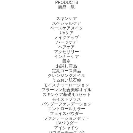
PRODUCTS
商品一覧
商品一覧はこちら >
スキンケア
スペシャルケア
ベースケアメイク
UVケア
メイクアップ
パーツケア
ヘアケア
アクセサリー
インナーケア
限定
お試し商品
定期コース商品
クレンジングオイル
うるおい肌石鹸
モイスチャーローション
フラーレン配合美容オイル
スキンケア基礎4点セット
モイストプラス
パウダーファンデーション
コントロールカラー
フェイスパウダー
ファンデーションセット
UVパウダー
アイシャドウ
パウダーチーク 2色